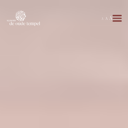
A
A
A