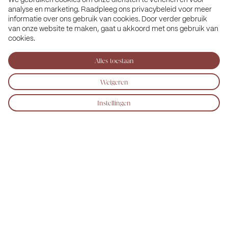
We gebruiken cookies om onze diensten te verlenen en voor
is inmiddels getransformeerd tot woon-zorgconcept
analyse en marketing. Raadpleeg ons privacybeleid voor meer
informatie over ons gebruik van cookies. Door verder gebruik
Seasons. U kunt hier zelfstandig wonen in een van de 47
van onze website te maken, gaat u akkoord met ons gebruik van
comfortabele huurappartementen. Alle huurappartementen,
cookies.
zowel in de nieuwbouw als in de villa zijn inmiddels
Alles toestaan
verhuurd. Voor ander woningaanbod kunt u op
www.seasons-wonen.nl
kijken, hier vindt u alle Seasons
Weigeren
projecten.
Instellingen